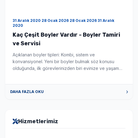
31 Aralık 2020 28 Ocak 2026 28 Ocak 2026 31 Aralık
2020
Kaç Çeşit Boyler Vardır - Boyler Tamiri
ve Servisi
Açıklanan boyler tipleri: Kombi, sistem ve
konvansiyonel. Yeni bir boyler bulmak söz konusu
olduğunda, ilk görevlerinizden biri evinize ve yaşam
tarzınıza uygun en iyi boyler türünü seçmektir. Bu
makale, mevcut çeşitli boyler ve merkezi ısıtma
sistemleri hakkında size rehberlik edecektir. Aklınızda
DAHA FAZLA OKU
belirli bir sorunuz varsa, sağ bölüme atlamak için
aşağıdaki bağlantılardan birine tıklayın. Yoğuşmalı ve
[…]
Hizmetlerimiz