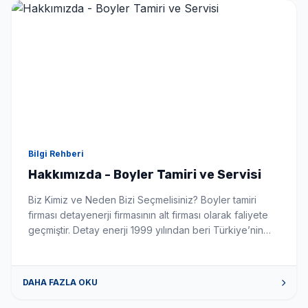
Seçimlerinize uygun en iyi fiyat teklifi 1-3 dakika içinde
WhatsApp'tan iletilir.
Bilgi Rehberi
Hakkımızda - Boyler Tamiri ve Servisi
Biz Kimiz ve Neden Bizi Seçmelisiniz? Boyler tamiri
firması detayenerji firmasının alt firması olarak faliyete
geçmiştir. Detay enerji 1999 yılından beri Türkiye’nin
önde gelen güneş enerji sistemleri montaj ve
üreticisidir. Firmamız boyler konusunda siz değerli
müşterilerimize tüm sorun istek ve talepleriniz de
DAHA FAZLA OKU
yardımcı olabilecek gerekli donanım tecrübe ve alt
yapıya sahiptir. Bizimle iletişime geçmek için […]