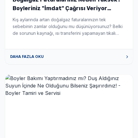
Boyleriniz "İmdat" Çağrısı Veriyor
Olabilir! - Boyler Tamiri ve Servisi
Kış aylarında artan doğalgaz faturalarınızın tek
sebebinin zamlar olduğunu mu düşünüyorsunuz? Belki
de sorunun kaynağı, ısı transferini yapamayan tıkalı
boylerinizdir. Boylerinizin içinde suyu ısıtan serpantin
borular, zamanla kireç ve tortu ile kaplanır. Tıpkı bir
çaydanlığın dibinin kireç tutması gibi, bu katman ısının
DAHA FAZLA OKU
suya geçmesini engeller. Sonuç mu? Kombiniz veya
kazanınız sabaha kadar çalışır, yakıt tüketir […]