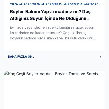
28 Ocak 2026 28 Ocak 2026 28 Ocak 2026 31 Aralık 2020
Boyler Bakımı Yaptırmadınız mı? Duş
Aldığınız Suyun İçinde Ne Olduğunu
Bilseniz Şaşırırdınız! - Boyler Tamiri ve
Evinizde veya işletmenizde kullandığınız sıcak suyun
Servisi
kalitesinden ne kadar eminsiniz? Çoğu kullanıcı,
boylerin sadece suyu ısıtan kapalı bir kutu olduğunu
düşünür. Ancak gerçek şu ki; düzenli temizlenmeyen bir
boyler, zamanla biyolojik bir silah deposuna
dönüşebilir. Eğer son zamanlarda ailenizde
DAHA FAZLA OKU
açıklanamayan cilt kaşıntıları, saç dökülmeleri veya göz
kızarıklıkları başladıysa, sorunu kozmetik ürünlerde
değil, banyonuzun demirbaşında aramanın […]