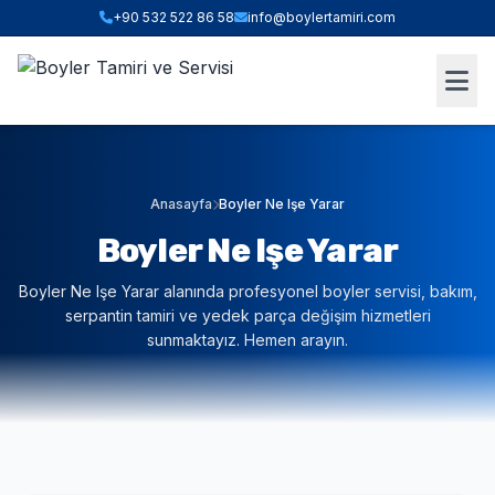
+90 532 522 86 58
info@boylertamiri.com
ANINDA FIYAT HESABI
Hızlı Teklif & Keşif Sihirbazı
1. İHTIYACINIZ OLAN HIZMET
Anasayfa
Boyler Ne Işe Yarar
Boyler Ne Işe Yarar
2. BOYLER HACMI / TIPI
Boyler Ne Işe Yarar alanında profesyonel boyler servisi, bakım,
serpantin tamiri ve yedek parça değişim hizmetleri
sunmaktayız. Hemen arayın.
3. BULUNDUĞUNUZ İLÇE (İSTANBUL)
WHATSAPP İLE TEKLİF AL