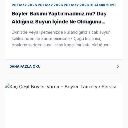
28 Ocak 2026 28 Ocak 2026 28 Ocak 2026 31 Aralık 2020
Boyler Bakımı Yaptırmadınız mı? Duş
Aldığınız Suyun İçinde Ne Olduğunu
Bilseniz Şaşırırdınız! - Boyler Tamiri ve
Evinizde veya işletmenizde kullandığınız sıcak suyun
Servisi
kalitesinden ne kadar eminsiniz? Çoğu kullanıcı,
boylerin sadece suyu ısıtan kapalı bir kutu olduğunu
düşünür. Ancak gerçek şu ki; düzenli temizlenmeyen bir
boyler, zamanla biyolojik bir silah deposuna
dönüşebilir. Eğer son zamanlarda ailenizde
DAHA FAZLA OKU
açıklanamayan cilt kaşıntıları, saç dökülmeleri veya göz
kızarıklıkları başladıysa, sorunu kozmetik ürünlerde
değil, banyonuzun demirbaşında aramanın […]