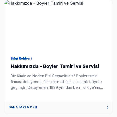
Seçimlerinize uygun en iyi fiyat teklifi 1-3 dakika içinde
WhatsApp'tan iletilir.
Bilgi Rehberi
Hakkımızda - Boyler Tamiri ve Servisi
Biz Kimiz ve Neden Bizi Seçmelisiniz? Boyler tamiri
firması detayenerji firmasının alt firması olarak faliyete
geçmiştir. Detay enerji 1999 yılından beri Türkiye’nin
önde gelen güneş enerji sistemleri montaj ve
üreticisidir. Firmamız boyler konusunda siz değerli
müşterilerimize tüm sorun istek ve talepleriniz de
DAHA FAZLA OKU
yardımcı olabilecek gerekli donanım tecrübe ve alt
yapıya sahiptir. Bizimle iletişime geçmek için […]