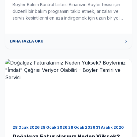
Boyler Bakım Kontrol Listesi Binanızın Boyler tesisi için
düzenli bir bakım programını takip etmek, arızaları ve
servis kesintilerini en aza indirgemek için uzun bir yol
kat edecektir. İşte herhangi bir binanın operasyonel
planlarının bir parçası olması gereken bazı önemli
noktalar. Yıllık Bakım Bu bakım öğeleri, ısıtma sezonları
DAHA FAZLA OKU
arasında (Haziran – Eylül) yılda bir kez bir […]
28 Ocak 2026 28 Ocak 2026 28 Ocak 2026 31 Aralık 2020
Doğalgaz Faturalarınız Neden Yüksek?