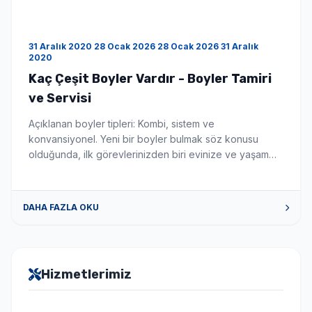
31 Aralık 2020 28 Ocak 2026 28 Ocak 2026 31 Aralık
2020
Kaç Çeşit Boyler Vardır - Boyler Tamiri
ve Servisi
Açıklanan boyler tipleri: Kombi, sistem ve
konvansiyonel. Yeni bir boyler bulmak söz konusu
olduğunda, ilk görevlerinizden biri evinize ve yaşam
tarzınıza uygun en iyi boyler türünü seçmektir. Bu
makale, mevcut çeşitli boyler ve merkezi ısıtma
sistemleri hakkında size rehberlik edecektir. Aklınızda
DAHA FAZLA OKU
belirli bir sorunuz varsa, sağ bölüme atlamak için
aşağıdaki bağlantılardan birine tıklayın. Yoğuşmalı ve
[…]
Hizmetlerimiz