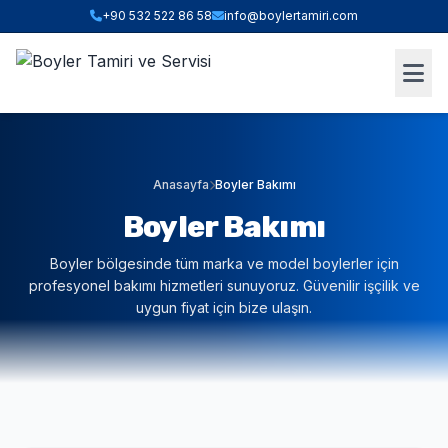
+90 532 522 86 58
info@boylertamiri.com
ANINDA FIYAT HESABI
Hızlı Teklif & Keşif Sihirbazı
1. İHTIYACINIZ OLAN HIZMET
Anasayfa
Boyler Bakımı
Boyler Bakımı
2. BOYLER HACMI / TIPI
Boyler bölgesinde tüm marka ve model boylerler için
profesyonel bakımı hizmetleri sunuyoruz. Güvenilir işçilik ve
uygun fiyat için bize ulaşın.
3. BULUNDUĞUNUZ İLÇE (İSTANBUL)
WHATSAPP İLE TEKLİF AL