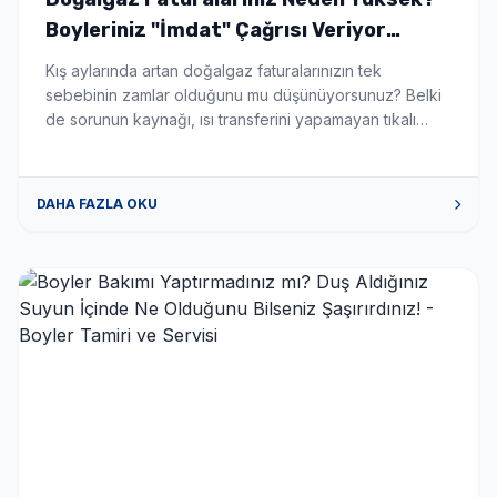
Boyleriniz "İmdat" Çağrısı Veriyor
Olabilir! - Boyler Tamiri ve Servisi
Kış aylarında artan doğalgaz faturalarınızın tek
sebebinin zamlar olduğunu mu düşünüyorsunuz? Belki
de sorunun kaynağı, ısı transferini yapamayan tıkalı
boylerinizdir. Boylerinizin içinde suyu ısıtan serpantin
borular, zamanla kireç ve tortu ile kaplanır. Tıpkı bir
çaydanlığın dibinin kireç tutması gibi, bu katman ısının
DAHA FAZLA OKU
suya geçmesini engeller. Sonuç mu? Kombiniz veya
kazanınız sabaha kadar çalışır, yakıt tüketir […]