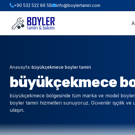
+90 532 522 86 58
info@boylertamiri.com
ANINDA FIYAT HESABI
A
Hızlı Teklif & Keşif Sihirbazı
1. İHTIYACINIZ OLAN HIZMET
Anasayfa
büyükçekmece boyler tamiri
2. BOYLER HACMI / TIPI
büyükçekmece boy
büyükçekmece bölgesinde tüm marka ve model boylerl
3. BULUNDUĞUNUZ İLÇE (İSTANBUL)
boyler tamiri hizmetleri sunuyoruz. Güvenilir işçilik ve 
ulaşın.
WHATSAPP İLE TEKLİF AL