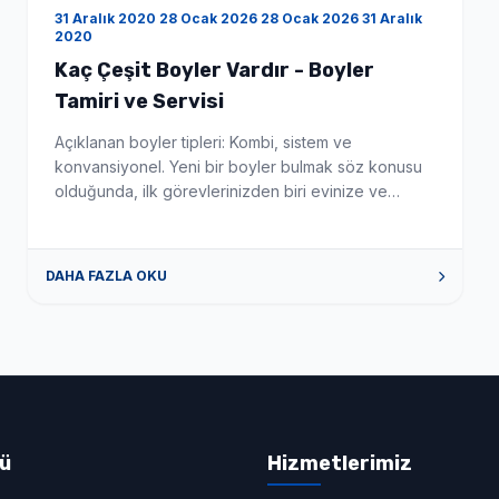
31 Aralık 2020 28 Ocak 2026 28 Ocak 2026 31 Aralık
2020
Kaç Çeşit Boyler Vardır - Boyler
Tamiri ve Servisi
Açıklanan boyler tipleri: Kombi, sistem ve
konvansiyonel. Yeni bir boyler bulmak söz konusu
olduğunda, ilk görevlerinizden biri evinize ve
yaşam tarzınıza uygun en iyi boyler türünü
seçmektir. Bu makale, mevcut çeşitli boyler ve
merkezi ısıtma sistemleri hakkında size rehberlik
DAHA FAZLA OKU
edecektir. Aklınızda belirli bir sorunuz varsa, sağ
bölüme atlamak için aşağıdaki bağlantılardan birine
tıklayın. Yoğuşmalı ve […]
nü
Hizmetlerimiz