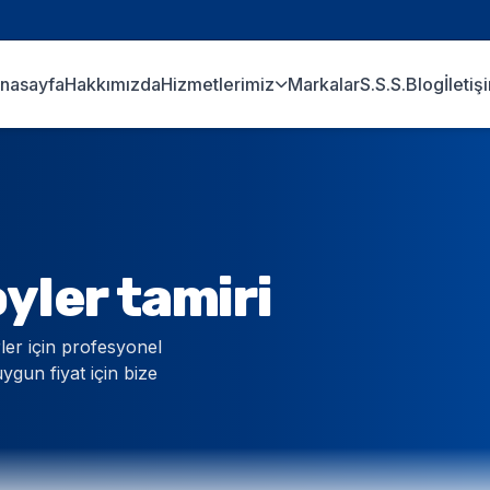
nasayfa
Hakkımızda
Hizmetlerimiz
Markalar
S.S.S.
Blog
İletiş
ler tamiri
er için profesyonel
uygun fiyat için bize