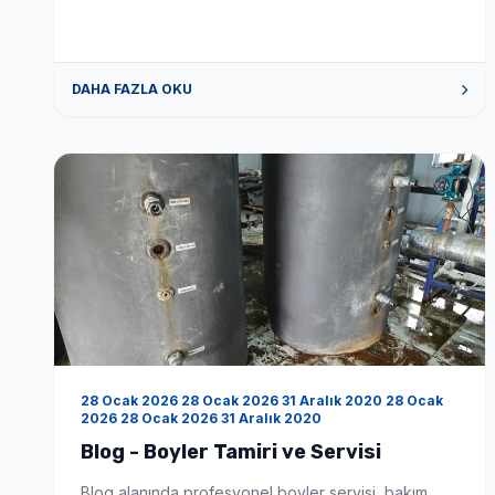
montaj ve üreticisidir. Firmamız boyler konusunda
siz değerli müşterilerimize tüm sorun istek ve
talepleriniz de yardımcı olabilecek gerekli donanım
DAHA FAZLA OKU
tecrübe ve alt yapıya sahiptir. Bizimle iletişime
geçmek için […]
28 Ocak 2026 28 Ocak 2026 31 Aralık 2020 28 Ocak
2026 28 Ocak 2026 31 Aralık 2020
Blog - Boyler Tamiri ve Servisi
Blog alanında profesyonel boyler servisi, bakım,