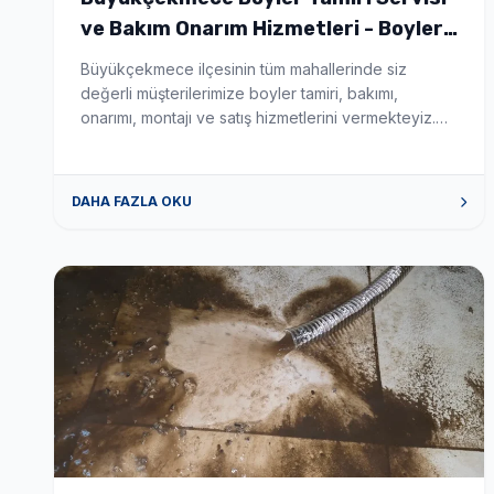
ve Bakım Onarım Hizmetleri - Boyler
Tamiri ve Servisi
Büyükçekmece ilçesinin tüm mahallerinde siz
değerli müşterilerimize boyler tamiri, bakımı,
onarımı, montajı ve satış hizmetlerini vermekteyiz.
Hizmet verdiğimiz mahalleler aşağıda sıralanmıştır.
hİZMET VERDİĞİMİZ MAHALLELER 19 Mayıs boyler
tamiri, bakımı, onarımı, montajı ve servis satış hizmeti
DAHA FAZLA OKU
vermekteyiz. Ahmediye boyler tamiri, bakımı,
onarımı, montajı ve servis satış hizmeti vermekteyiz.
Alkent 2000 boyler tamiri, bakımı, onarımı, montajı
ve […]