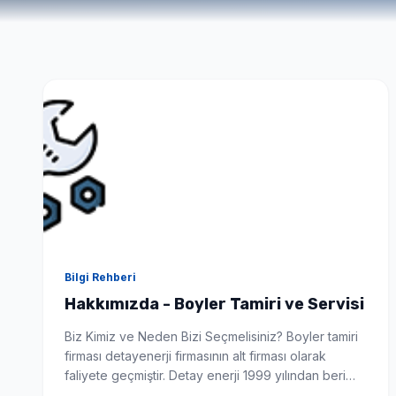
Seçimlerinize uygun en iyi fiyat teklifi 1-3 dakika içinde WhatsApp'tan iletilir.
Bilgi Rehberi
Hakkımızda - Boyler Tamiri ve Servisi
Biz Kimiz ve Neden Bizi Seçmelisiniz? Boyler tamiri
firması detayenerji firmasının alt firması olarak
faliyete geçmiştir. Detay enerji 1999 yılından beri
Türkiye’nin önde gelen güneş enerji sistemleri