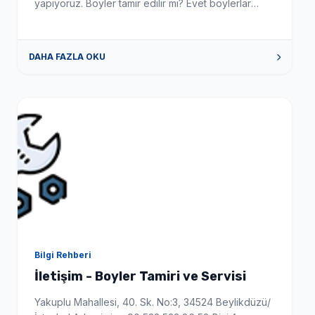
yapıyoruz. Boyler tamir edilir mi? Evet boylerlar
tamir edilebilir hemde yerinde bu da sizi yeni boyler
alma maliyetinden kurtarır. Hangi markalara hizmet
veriyorsunuz? Tüm boyler markaları için tamir bakım
DAHA FAZLA OKU
onarım hizmeti veriyoruz. Hizmet bölgeniz neresi?
Hizmet bölgemiz İstanbul ve çevre illeri […]
Bilgi Rehberi
İletişim - Boyler Tamiri ve Servisi
Yakuplu Mahallesi, 40. Sk. No:3, 34524 Beylikdüzü/