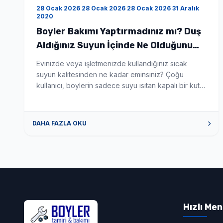
28 Ocak 2026 28 Ocak 2026 28 Ocak 2026 31 Aralık
2020
Boyler Bakımı Yaptırmadınız mı? Duş
Aldığınız Suyun İçinde Ne Olduğunu
Bilseniz Şaşırırdınız! - Boyler Tamiri
Evinizde veya işletmenizde kullandığınız sıcak
ve Servisi
suyun kalitesinden ne kadar eminsiniz? Çoğu
kullanıcı, boylerin sadece suyu ısıtan kapalı bir kutu
olduğunu düşünür. Ancak gerçek şu ki; düzenli
temizlenmeyen bir boyler, zamanla biyolojik bir silah
deposuna dönüşebilir. Eğer son zamanlarda
DAHA FAZLA OKU
ailenizde açıklanamayan cilt kaşıntıları, saç
dökülmeleri veya göz kızarıklıkları başladıysa,
sorunu kozmetik ürünlerde değil, banyonuzun
demirbaşında aramanın […]
Hızlı Me