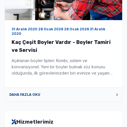
31 Aralık 2020 28 Ocak 2026 28 Ocak 2026 31 Aralık
2020
Kaç Çeşit Boyler Vardır - Boyler Tamiri
ve Servisi
Açıklanan boyler tipleri: Kombi, sistem ve
konvansiyonel. Yeni bir boyler bulmak söz konusu
olduğunda, ilk görevlerinizden biri evinize ve yaşam
tarzınıza uygun en iyi boyler türünü seçmektir. Bu
makale, mevcut çeşitli boyler ve merkezi ısıtma
sistemleri hakkında size rehberlik edecektir. Aklınızda
DAHA FAZLA OKU
belirli bir sorunuz varsa, sağ bölüme atlamak için
aşağıdaki bağlantılardan birine tıklayın. Yoğuşmalı ve
[…]
Hizmetlerimiz