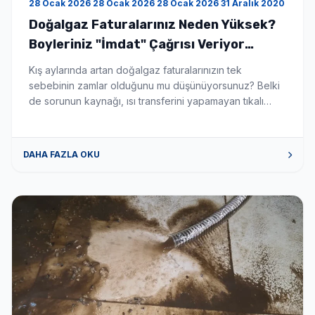
28 Ocak 2026 28 Ocak 2026 28 Ocak 2026 31 Aralık 2020
Doğalgaz Faturalarınız Neden Yüksek?
Boyleriniz "İmdat" Çağrısı Veriyor
Olabilir! - Boyler Tamiri ve Servisi
Kış aylarında artan doğalgaz faturalarınızın tek
sebebinin zamlar olduğunu mu düşünüyorsunuz? Belki
de sorunun kaynağı, ısı transferini yapamayan tıkalı
boylerinizdir. Boylerinizin içinde suyu ısıtan serpantin
borular, zamanla kireç ve tortu ile kaplanır. Tıpkı bir
çaydanlığın dibinin kireç tutması gibi, bu katman ısının
DAHA FAZLA OKU
suya geçmesini engeller. Sonuç mu? Kombiniz veya
kazanınız sabaha kadar çalışır, yakıt tüketir […]