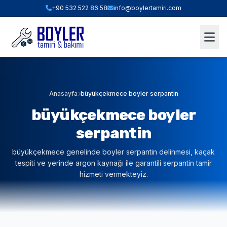
+90 532 522 86 58
info@boylertamiri.com
ANINDA FIYAT HESABI
Hızlı Teklif & Keşif Sihirbazı
1. İHTIYACINIZ OLAN HIZMET
Anasayfa
büyükçekmece boyler serpantin
büyükçekmece boyler
2. BOYLER HACMI / TIPI
serpantin
büyükçekmece genelinde boyler serpantin delinmesi, kaçak
3. BULUNDUĞUNUZ İLÇE (İSTANBUL)
tespiti ve yerinde argon kaynağı ile garantili serpantin tamir
hizmeti vermekteyiz.
WHATSAPP İLE TEKLİF AL