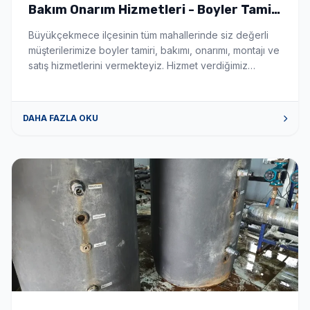
Bakım Onarım Hizmetleri - Boyler Tamiri
ve Servisi
Büyükçekmece ilçesinin tüm mahallerinde siz değerli
müşterilerimize boyler tamiri, bakımı, onarımı, montajı ve
satış hizmetlerini vermekteyiz. Hizmet verdiğimiz
mahalleler aşağıda sıralanmıştır. hİZMET VERDİĞİMİZ
MAHALLELER 19 Mayıs boyler tamiri, bakımı, onarımı,
montajı ve servis satış hizmeti vermekteyiz. Ahmediye
DAHA FAZLA OKU
boyler tamiri, bakımı, onarımı, montajı ve servis satış
hizmeti vermekteyiz. Alkent 2000 boyler tamiri, bakımı,
onarımı, montajı ve […]