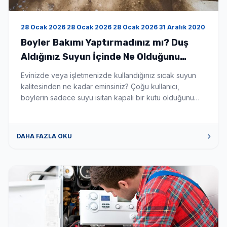
28 Ocak 2026 28 Ocak 2026 28 Ocak 2026 31 Aralık 2020
Boyler Bakımı Yaptırmadınız mı? Duş
Aldığınız Suyun İçinde Ne Olduğunu
Bilseniz Şaşırırdınız! - Boyler Tamiri ve
Evinizde veya işletmenizde kullandığınız sıcak suyun
Servisi
kalitesinden ne kadar eminsiniz? Çoğu kullanıcı,
boylerin sadece suyu ısıtan kapalı bir kutu olduğunu
düşünür. Ancak gerçek şu ki; düzenli temizlenmeyen bir
boyler, zamanla biyolojik bir silah deposuna
dönüşebilir. Eğer son zamanlarda ailenizde
DAHA FAZLA OKU
açıklanamayan cilt kaşıntıları, saç dökülmeleri veya göz
kızarıklıkları başladıysa, sorunu kozmetik ürünlerde
değil, banyonuzun demirbaşında aramanın […]