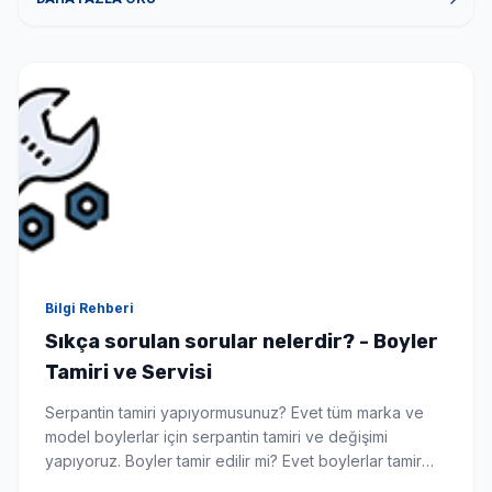
yardımcı olabilecek gerekli donanım tecrübe ve alt
yapıya sahiptir. Bizimle iletişime geçmek için […]
Bilgi Rehberi
Sıkça sorulan sorular nelerdir? - Boyler
Tamiri ve Servisi
Serpantin tamiri yapıyormusunuz? Evet tüm marka ve
model boylerlar için serpantin tamiri ve değişimi
yapıyoruz. Boyler tamir edilir mi? Evet boylerlar tamir
edilebilir hemde yerinde bu da sizi yeni boyler alma