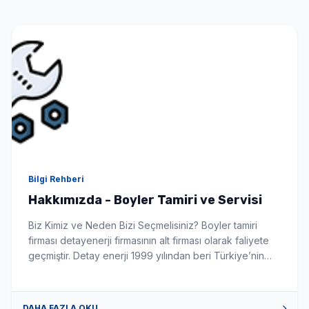
Seçimlerinize uygun en iyi fiyat teklifi 1-3 dakika içinde
WhatsApp'tan iletilir.
Bilgi Rehberi
Hakkımızda - Boyler Tamiri ve Servisi
Biz Kimiz ve Neden Bizi Seçmelisiniz? Boyler tamiri
firması detayenerji firmasının alt firması olarak faliyete
geçmiştir. Detay enerji 1999 yılından beri Türkiye’nin
önde gelen güneş enerji sistemleri montaj ve
üreticisidir. Firmamız boyler konusunda siz değerli
müşterilerimize tüm sorun istek ve talepleriniz de
DAHA FAZLA OKU