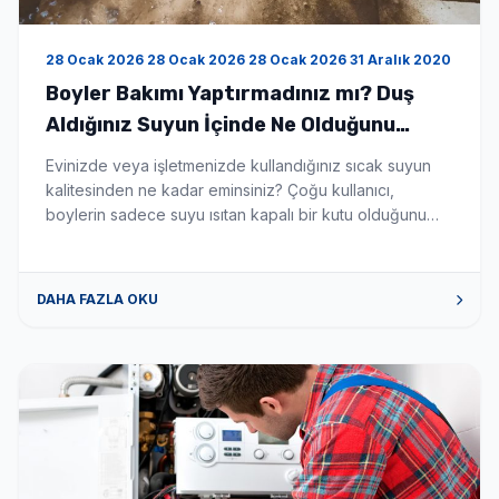
28 Ocak 2026 28 Ocak 2026 28 Ocak 2026 31 Aralık 2020
Boyler Bakımı Yaptırmadınız mı? Duş
Aldığınız Suyun İçinde Ne Olduğunu
Bilseniz Şaşırırdınız! - Boyler Tamiri ve
Evinizde veya işletmenizde kullandığınız sıcak suyun
Servisi
kalitesinden ne kadar eminsiniz? Çoğu kullanıcı,
boylerin sadece suyu ısıtan kapalı bir kutu olduğunu
düşünür. Ancak gerçek şu ki; düzenli temizlenmeyen bir
boyler, zamanla biyolojik bir silah deposuna
dönüşebilir. Eğer son zamanlarda ailenizde
DAHA FAZLA OKU
açıklanamayan cilt kaşıntıları, saç dökülmeleri veya göz
kızarıklıkları başladıysa, sorunu kozmetik ürünlerde
değil, banyonuzun demirbaşında aramanın […]