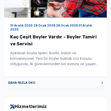
31 Aralık 2020 28 Ocak 2026 28 Ocak 2026 31 Aralık
2020
Kaç Çeşit Boyler Vardır - Boyler Tamiri
ve Servisi
Açıklanan boyler tipleri: Kombi, sistem ve
konvansiyonel. Yeni bir boyler bulmak söz konusu
olduğunda, ilk görevlerinizden biri evinize ve yaşam
tarzınıza uygun en iyi boyler türünü seçmektir. Bu
makale, mevcut çeşitli boyler ve merkezi ısıtma
sistemleri hakkında size rehberlik edecektir. Aklınızda
DAHA FAZLA OKU
belirli bir sorunuz varsa, sağ bölüme atlamak için
aşağıdaki bağlantılardan birine tıklayın. Yoğuşmalı ve
[…]
Hizmetlerimiz