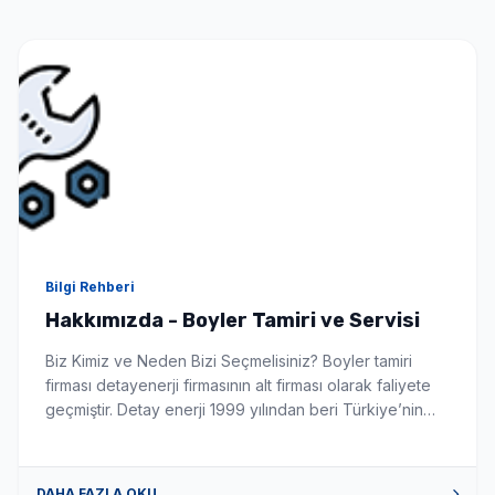
Seçimlerinize uygun en iyi fiyat teklifi 1-3 dakika içinde
WhatsApp'tan iletilir.
Bilgi Rehberi
Hakkımızda - Boyler Tamiri ve Servisi
Biz Kimiz ve Neden Bizi Seçmelisiniz? Boyler tamiri
firması detayenerji firmasının alt firması olarak faliyete
geçmiştir. Detay enerji 1999 yılından beri Türkiye’nin
önde gelen güneş enerji sistemleri montaj ve
üreticisidir. Firmamız boyler konusunda siz değerli
müşterilerimize tüm sorun istek ve talepleriniz de
DAHA FAZLA OKU