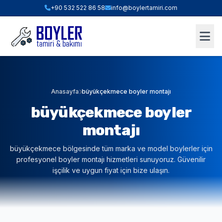
+90 532 522 86 58
info@boylertamiri.com
ANINDA FIYAT HESABI
Hızlı Teklif & Keşif Sihirbazı
1. İHTIYACINIZ OLAN HIZMET
Anasayfa
büyükçekmece boyler montajı
büyükçekmece boyler
2. BOYLER HACMI / TIPI
montajı
büyükçekmece bölgesinde tüm marka ve model boylerler için
3. BULUNDUĞUNUZ İLÇE (İSTANBUL)
profesyonel boyler montajı hizmetleri sunuyoruz. Güvenilir
işçilik ve uygun fiyat için bize ulaşın.
WHATSAPP İLE TEKLİF AL