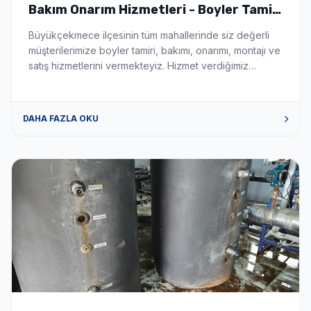
Bakım Onarım Hizmetleri - Boyler Tamiri
ve Servisi
Büyükçekmece ilçesinin tüm mahallerinde siz değerli
müşterilerimize boyler tamiri, bakımı, onarımı, montajı ve
satış hizmetlerini vermekteyiz. Hizmet verdiğimiz
mahalleler aşağıda sıralanmıştır. hİZMET VERDİĞİMİZ
MAHALLELER 19 Mayıs boyler tamiri, bakımı, onarımı,
montajı ve servis satış hizmeti vermekteyiz. Ahmediye
DAHA FAZLA OKU
boyler tamiri, bakımı, onarımı, montajı ve servis satış
hizmeti vermekteyiz. Alkent 2000 boyler tamiri, bakımı,
onarımı, montajı ve […]