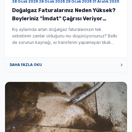
28 Ocak 2026 28 Ocak 2026 28 Ocak 2026 31 Aralık 2020
Doğalgaz Faturalarınız Neden Yüksek?
Boyleriniz "İmdat" Çağrısı Veriyor
Olabilir! - Boyler Tamiri ve Servisi
Kış aylarında artan doğalgaz faturalarınızın tek
sebebinin zamlar olduğunu mu düşünüyorsunuz? Belki
de sorunun kaynağı, ısı transferini yapamayan tıkalı
boylerinizdir. Boylerinizin içinde suyu ısıtan serpantin
borular, zamanla kireç ve tortu ile kaplanır. Tıpkı bir
çaydanlığın dibinin kireç tutması gibi, bu katman ısının
DAHA FAZLA OKU
suya geçmesini engeller. Sonuç mu? Kombiniz veya
kazanınız sabaha kadar çalışır, yakıt tüketir […]