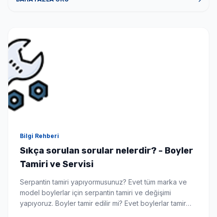
yardımcı olabilecek gerekli donanım tecrübe ve alt
yapıya sahiptir. Bizimle iletişime geçmek için […]
Bilgi Rehberi
Sıkça sorulan sorular nelerdir? - Boyler
Tamiri ve Servisi
Serpantin tamiri yapıyormusunuz? Evet tüm marka ve
model boylerlar için serpantin tamiri ve değişimi
yapıyoruz. Boyler tamir edilir mi? Evet boylerlar tamir
edilebilir hemde yerinde bu da sizi yeni boyler alma