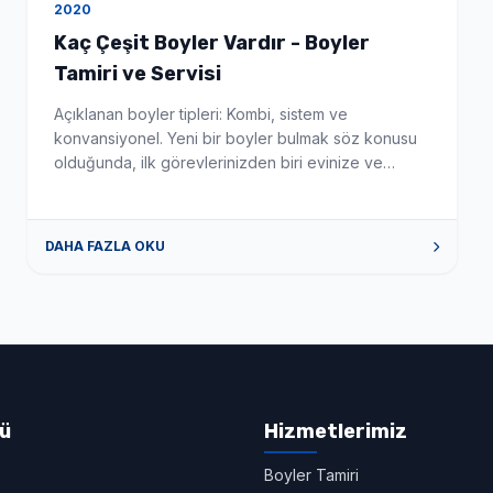
2020
Kaç Çeşit Boyler Vardır - Boyler
Tamiri ve Servisi
Açıklanan boyler tipleri: Kombi, sistem ve
konvansiyonel. Yeni bir boyler bulmak söz konusu
olduğunda, ilk görevlerinizden biri evinize ve
yaşam tarzınıza uygun en iyi boyler türünü
seçmektir. Bu makale, mevcut çeşitli boyler ve
merkezi ısıtma sistemleri hakkında size rehberlik
DAHA FAZLA OKU
edecektir. Aklınızda belirli bir sorunuz varsa, sağ
bölüme atlamak için aşağıdaki bağlantılardan birine
tıklayın. Yoğuşmalı ve […]
nü
Hizmetlerimiz
Boyler Tamiri