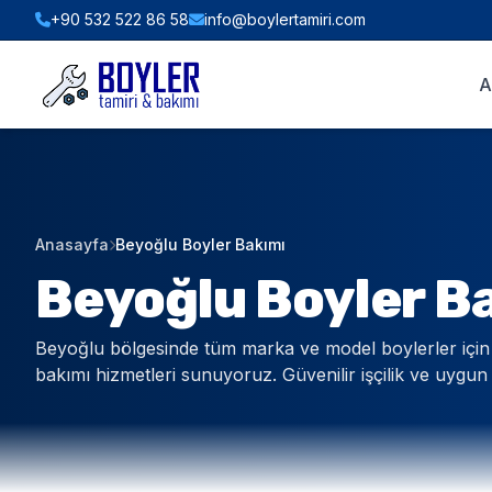
+90 532 522 86 58
info@boylertamiri.com
ANINDA FIYAT HESABI
A
Hızlı Teklif & Keşif Sihirbazı
1. İHTIYACINIZ OLAN HIZMET
Anasayfa
Beyoğlu Boyler Bakımı
2. BOYLER HACMI / TIPI
Beyoğlu Boyler B
Beyoğlu bölgesinde tüm marka ve model boylerler için
3. BULUNDUĞUNUZ İLÇE (İSTANBUL)
bakımı hizmetleri sunuyoruz. Güvenilir işçilik ve uygun f
WHATSAPP İLE TEKLİF AL