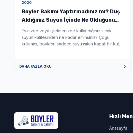
2020
Boyler Bakımı Yaptırmadınız mı? Duş
Aldığınız Suyun İçinde Ne Olduğunu
Bilseniz Şaşırırdınız! - Boyler Tamiri
Evinizde veya işletmenizde kullandığınız sıcak
ve Servisi
suyun kalitesinden ne kadar eminsiniz? Çoğu
kullanıcı, boylerin sadece suyu ısıtan kapalı bir kutu
olduğunu düşünür. Ancak gerçek şu ki; düzenli
temizlenmeyen bir boyler, zamanla biyolojik bir silah
deposuna dönüşebilir. Eğer son zamanlarda
DAHA FAZLA OKU
ailenizde açıklanamayan cilt kaşıntıları, saç
dökülmeleri veya göz kızarıklıkları başladıysa,
sorunu kozmetik ürünlerde değil, banyonuzun
demirbaşında aramanın […]
Hızlı Me
Anasayfa