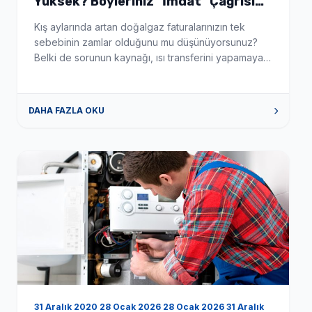
Yüksek? Boyleriniz "İmdat" Çağrısı
Veriyor Olabilir! - Boyler Tamiri ve
Kış aylarında artan doğalgaz faturalarınızın tek
Servisi
sebebinin zamlar olduğunu mu düşünüyorsunuz?
Belki de sorunun kaynağı, ısı transferini yapamayan
tıkalı boylerinizdir. Boylerinizin içinde suyu ısıtan
serpantin borular, zamanla kireç ve tortu ile kaplanır.
Tıpkı bir çaydanlığın dibinin kireç tutması gibi, bu
DAHA FAZLA OKU
katman ısının suya geçmesini engeller. Sonuç mu?
Kombiniz veya kazanınız sabaha kadar çalışır, yakıt
tüketir […]
31 Aralık 2020 28 Ocak 2026 28 Ocak 2026 31 Aralık