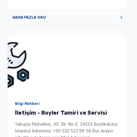
tamir edilebilir hemde yerinde bu da sizi yeni boyler
alma maliyetinden kurtarır. Hangi markalara hizmet
veriyorsunuz? Tüm boyler markaları için tamir bakım
DAHA FAZLA OKU
onarım hizmeti veriyoruz. Hizmet bölgeniz neresi?
Hizmet bölgemiz İstanbul ve çevre illeri […]
Bilgi Rehberi
İletişim - Boyler Tamiri ve Servisi
Yakuplu Mahallesi, 40. Sk. No:3, 34524 Beylikdüzü/
İstanbul Adresimiz +90 532 522 86 58 Bizi Arayın