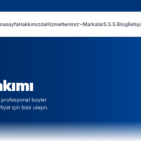
nasayfa
Hakkımızda
Hizmetlerimiz
Markalar
S.S.S.
Blog
İletiş
akımı
 profesyonel boyler
iyat için bize ulaşın.