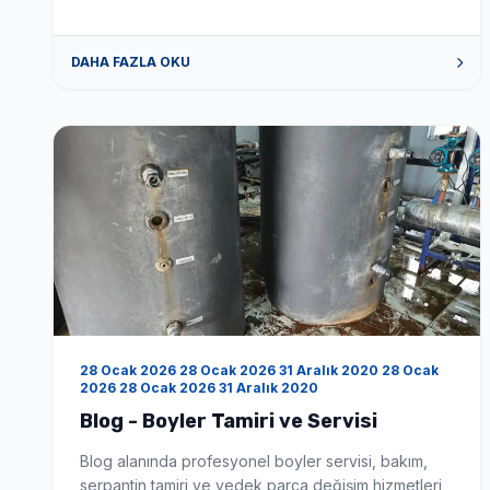
siz değerli müşterilerimize tüm sorun istek ve
talepleriniz de yardımcı olabilecek gerekli donanım
DAHA FAZLA OKU
tecrübe ve alt yapıya sahiptir. Bizimle iletişime
geçmek için […]
28 Ocak 2026 28 Ocak 2026 31 Aralık 2020 28 Ocak
2026 28 Ocak 2026 31 Aralık 2020
Blog - Boyler Tamiri ve Servisi
Blog alanında profesyonel boyler servisi, bakım,
serpantin tamiri ve yedek parça değişim hizmetleri