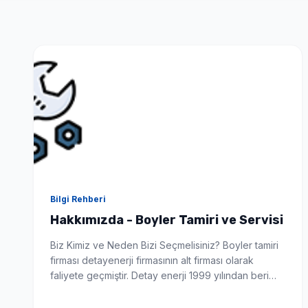
Seçimlerinize uygun en iyi fiyat teklifi 1-3 dakika içinde WhatsApp'tan iletilir.
Bilgi Rehberi
Hakkımızda - Boyler Tamiri ve Servisi
Biz Kimiz ve Neden Bizi Seçmelisiniz? Boyler tamiri
firması detayenerji firmasının alt firması olarak
faliyete geçmiştir. Detay enerji 1999 yılından beri
Türkiye’nin önde gelen güneş enerji sistemleri
montaj ve üreticisidir. Firmamız boyler konusunda