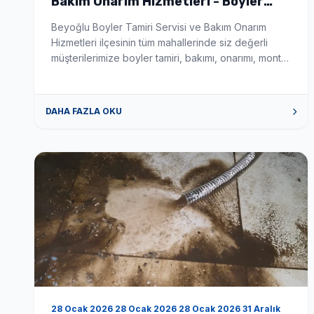
Bakım Onarım Hizmetleri - Boyler
Tamiri ve Servisi
Beyoğlu Boyler Tamiri Servisi ve Bakım Onarım
Hizmetleri ilçesinin tüm mahallerinde siz değerli
müşterilerimize boyler tamiri, bakımı, onarımı, montajı
ve satış hizmetlerini vermekteyiz. Hizmet verdiğimiz
mahalleler aşağıda sıralanmıştır. hizmet verdiğimiz
mahalleler Ayaspaşa boyler tamiri ,bakımı ,onarımı
DAHA FAZLA OKU
,montajı ve servis satış hizmeti vermekteyiz.
Azapkapı boyler tamiri ,bakımı ,onarımı ,montajı ve
servis satış hizmeti vermekteyiz. Çıksalın boyler […]
28 Ocak 2026 28 Ocak 2026 28 Ocak 2026 31 Aralık