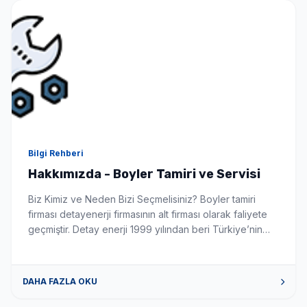
Seçimlerinize uygun en iyi fiyat teklifi 1-3 dakika içinde
WhatsApp'tan iletilir.
Bilgi Rehberi
Hakkımızda - Boyler Tamiri ve Servisi
Biz Kimiz ve Neden Bizi Seçmelisiniz? Boyler tamiri
firması detayenerji firmasının alt firması olarak faliyete
geçmiştir. Detay enerji 1999 yılından beri Türkiye’nin
önde gelen güneş enerji sistemleri montaj ve
üreticisidir. Firmamız boyler konusunda siz değerli
müşterilerimize tüm sorun istek ve talepleriniz de
DAHA FAZLA OKU
yardımcı olabilecek gerekli donanım tecrübe ve alt
yapıya sahiptir. Bizimle iletişime geçmek için […]