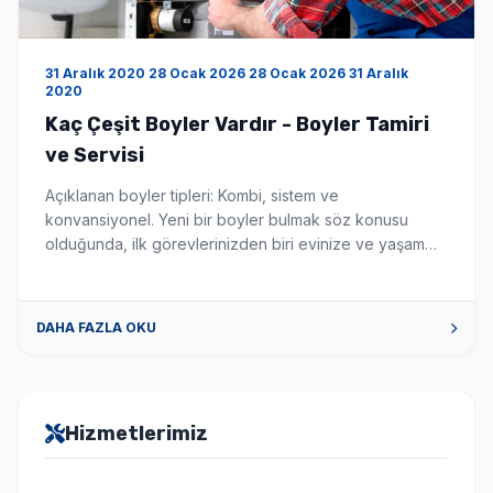
31 Aralık 2020 28 Ocak 2026 28 Ocak 2026 31 Aralık
2020
Kaç Çeşit Boyler Vardır - Boyler Tamiri
ve Servisi
Açıklanan boyler tipleri: Kombi, sistem ve
konvansiyonel. Yeni bir boyler bulmak söz konusu
olduğunda, ilk görevlerinizden biri evinize ve yaşam
tarzınıza uygun en iyi boyler türünü seçmektir. Bu
makale, mevcut çeşitli boyler ve merkezi ısıtma
sistemleri hakkında size rehberlik edecektir. Aklınızda
DAHA FAZLA OKU
belirli bir sorunuz varsa, sağ bölüme atlamak için
aşağıdaki bağlantılardan birine tıklayın. Yoğuşmalı ve
[…]
Hizmetlerimiz