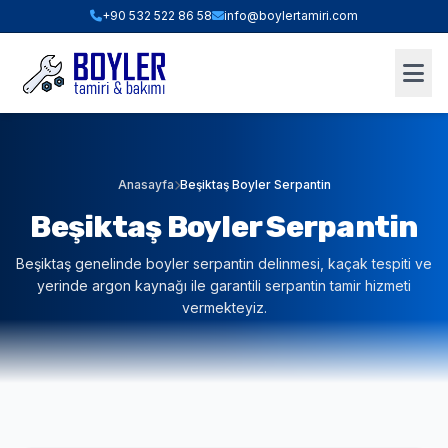
+90 532 522 86 58
info@boylertamiri.com
ANINDA FIYAT HESABI
Hızlı Teklif & Keşif Sihirbazı
1. İHTIYACINIZ OLAN HIZMET
Anasayfa
Beşiktaş Boyler Serpantin
Beşiktaş Boyler Serpantin
2. BOYLER HACMI / TIPI
Beşiktaş genelinde boyler serpantin delinmesi, kaçak tespiti ve
yerinde argon kaynağı ile garantili serpantin tamir hizmeti
vermekteyiz.
3. BULUNDUĞUNUZ İLÇE (İSTANBUL)
WHATSAPP İLE TEKLİF AL