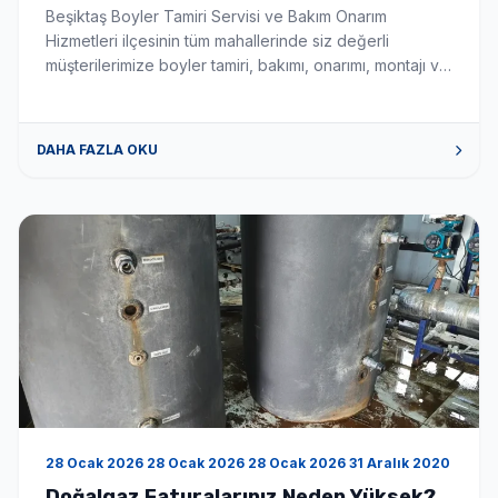
Servisi
Beşiktaş Boyler Tamiri Servisi ve Bakım Onarım
Hizmetleri ilçesinin tüm mahallerinde siz değerli
müşterilerimize boyler tamiri, bakımı, onarımı, montajı ve
satış hizmetlerini vermekteyiz. Hizmet verdiğimiz
mahalleler aşağıda sıralanmıştır. hizmet verdiğimiz
mahalleler Abbasağa boyler tamiri, bakımı, onarımı,
DAHA FAZLA OKU
montajı ve servis satış hizmeti vermekteyiz. Akatlar
boyler tamiri, bakımı, onarımı, montajı ve servis satış
hizmeti vermekteyiz. Arnavutköy boyler […]
28 Ocak 2026 28 Ocak 2026 28 Ocak 2026 31 Aralık 2020
Doğalgaz Faturalarınız Neden Yüksek?