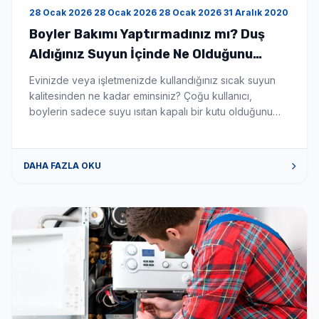
28 Ocak 2026 28 Ocak 2026 28 Ocak 2026 31 Aralık 2020
Boyler Bakımı Yaptırmadınız mı? Duş
Aldığınız Suyun İçinde Ne Olduğunu
Bilseniz Şaşırırdınız! - Boyler Tamiri ve
Evinizde veya işletmenizde kullandığınız sıcak suyun
Servisi
kalitesinden ne kadar eminsiniz? Çoğu kullanıcı,
boylerin sadece suyu ısıtan kapalı bir kutu olduğunu
düşünür. Ancak gerçek şu ki; düzenli temizlenmeyen bir
boyler, zamanla biyolojik bir silah deposuna
dönüşebilir. Eğer son zamanlarda ailenizde
DAHA FAZLA OKU
açıklanamayan cilt kaşıntıları, saç dökülmeleri veya göz
kızarıklıkları başladıysa, sorunu kozmetik ürünlerde
değil, banyonuzun demirbaşında aramanın […]