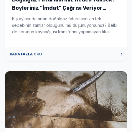
Boyleriniz "İmdat" Çağrısı Veriyor
Olabilir! - Boyler Tamiri ve Servisi
Kış aylarında artan doğalgaz faturalarınızın tek
sebebinin zamlar olduğunu mu düşünüyorsunuz? Belki
de sorunun kaynağı, ısı transferini yapamayan tıkalı
boylerinizdir. Boylerinizin içinde suyu ısıtan serpantin
borular, zamanla kireç ve tortu ile kaplanır. Tıpkı bir
çaydanlığın dibinin kireç tutması gibi, bu katman ısının
DAHA FAZLA OKU
suya geçmesini engeller. Sonuç mu? Kombiniz veya
kazanınız sabaha kadar çalışır, yakıt tüketir […]