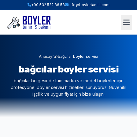
+90 532 522 86 58
info@boylertamiri.com
ANINDA FIYAT HESABI
Hızlı Teklif & Keşif Sihirbazı
1. İHTIYACINIZ OLAN HIZMET
Anasayfa
bağcılar boyler servisi
bağcılar boyler servisi
2. BOYLER HACMI / TIPI
bağcılar bölgesinde tüm marka ve model boylerler için
profesyonel boyler servisi hizmetleri sunuyoruz. Güvenilir
işçilik ve uygun fiyat için bize ulaşın.
3. BULUNDUĞUNUZ İLÇE (İSTANBUL)
WHATSAPP İLE TEKLİF AL