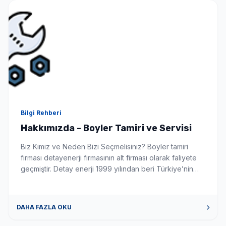
Seçimlerinize uygun en iyi fiyat teklifi 1-3 dakika içinde
WhatsApp'tan iletilir.
Bilgi Rehberi
Hakkımızda - Boyler Tamiri ve Servisi
Biz Kimiz ve Neden Bizi Seçmelisiniz? Boyler tamiri
firması detayenerji firmasının alt firması olarak faliyete
geçmiştir. Detay enerji 1999 yılından beri Türkiye’nin
önde gelen güneş enerji sistemleri montaj ve
üreticisidir. Firmamız boyler konusunda siz değerli
müşterilerimize tüm sorun istek ve talepleriniz de
DAHA FAZLA OKU
yardımcı olabilecek gerekli donanım tecrübe ve alt
yapıya sahiptir. Bizimle iletişime geçmek için […]