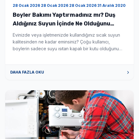
28 Ocak 2026 28 Ocak 2026 28 Ocak 2026 31 Aralık 2020
Boyler Bakımı Yaptırmadınız mı? Duş
Aldığınız Suyun İçinde Ne Olduğunu
Bilseniz Şaşırırdınız! - Boyler Tamiri ve
Evinizde veya işletmenizde kullandığınız sıcak suyun
Servisi
kalitesinden ne kadar eminsiniz? Çoğu kullanıcı,
boylerin sadece suyu ısıtan kapalı bir kutu olduğunu
düşünür. Ancak gerçek şu ki; düzenli temizlenmeyen bir
boyler, zamanla biyolojik bir silah deposuna
dönüşebilir. Eğer son zamanlarda ailenizde
DAHA FAZLA OKU
açıklanamayan cilt kaşıntıları, saç dökülmeleri veya göz
kızarıklıkları başladıysa, sorunu kozmetik ürünlerde
değil, banyonuzun demirbaşında aramanın […]