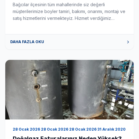
Servisi
Bağcılar ilçesinin tüm mahallerinde siz değerli
müşterilerimize boyler tamiri, bakımı, onarımı, montajı ve
satış hizmetlerini vermekteyiz. Hizmet verdiğimiz
mahalleler aşağıda sıralanmıştır. hizmet verdiğimiz
mahalleler 15 Temmuz boyler tamiri, bakımı, onarımı,
montajı ve servis satış hizmeti vermekteyiz. Bağlar
DAHA FAZLA OKU
boyler tamiri, bakımı, onarımı, montajı ve servis satış
hizmeti vermekteyiz. Barbaros boyler tamiri, bakımı,
onarımı, montajı ve servis […]
28 Ocak 2026 28 Ocak 2026 28 Ocak 2026 31 Aralık 2020
Doğalgaz Faturalarınız Neden Yüksek?