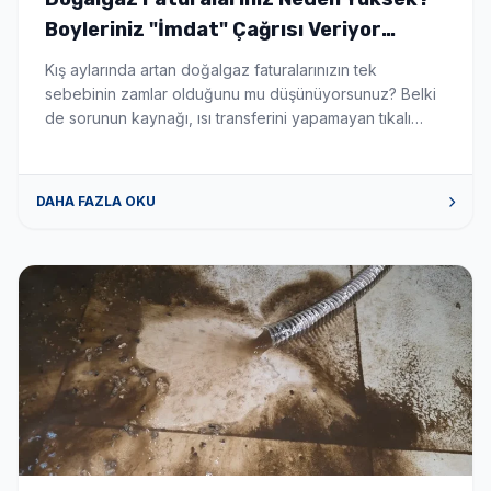
Boyleriniz "İmdat" Çağrısı Veriyor
Olabilir! - Boyler Tamiri ve Servisi
Kış aylarında artan doğalgaz faturalarınızın tek
sebebinin zamlar olduğunu mu düşünüyorsunuz? Belki
de sorunun kaynağı, ısı transferini yapamayan tıkalı
boylerinizdir. Boylerinizin içinde suyu ısıtan serpantin
borular, zamanla kireç ve tortu ile kaplanır. Tıpkı bir
çaydanlığın dibinin kireç tutması gibi, bu katman ısının
DAHA FAZLA OKU
suya geçmesini engeller. Sonuç mu? Kombiniz veya
kazanınız sabaha kadar çalışır, yakıt tüketir […]