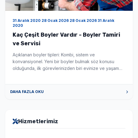
31 Aralık 2020 28 Ocak 2026 28 Ocak 2026 31 Aralık
2020
Kaç Çeşit Boyler Vardır - Boyler Tamiri
ve Servisi
Açıklanan boyler tipleri: Kombi, sistem ve
konvansiyonel. Yeni bir boyler bulmak söz konusu
olduğunda, ilk görevlerinizden biri evinize ve yaşam
tarzınıza uygun en iyi boyler türünü seçmektir. Bu
makale, mevcut çeşitli boyler ve merkezi ısıtma
sistemleri hakkında size rehberlik edecektir. Aklınızda
DAHA FAZLA OKU
belirli bir sorunuz varsa, sağ bölüme atlamak için
aşağıdaki bağlantılardan birine tıklayın. Yoğuşmalı ve
[…]
Hizmetlerimiz