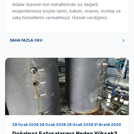
Servisi
Adalar ilçesinin tüm mahallerinde siz değerli
müşterilerimize boyler tamiri, bakımı, onarımı, montajı ve
satış hizmetlerini vermekteyiz. Hizmet verdiğimiz
mahalleler aşağıda sıralanmıştır. HİZMET VERDİĞİMİZ
MAHALLELER Burgazada boyler tamiri, bakımı, onarımı,
montajı ve servis satış hizmeti vermekteyiz. Heybeliada
DAHA FAZLA OKU
boyler tamiri, bakımı, onarımı, montajı ve servis satış
hizmeti vermekteyiz. Kınalıada boyler tamiri, bakımı,
onarımı, montajı ve servis satış […]
28 Ocak 2026 28 Ocak 2026 28 Ocak 2026 31 Aralık 2020
Doğalgaz Faturalarınız Neden Yüksek?