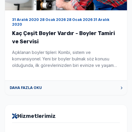
31 Aralık 2020 28 Ocak 2026 28 Ocak 2026 31 Aralık
2020
Kaç Çeşit Boyler Vardır - Boyler Tamiri
ve Servisi
Açıklanan boyler tipleri: Kombi, sistem ve
konvansiyonel. Yeni bir boyler bulmak söz konusu
olduğunda, ilk görevlerinizden biri evinize ve yaşam
tarzınıza uygun en iyi boyler türünü seçmektir. Bu
makale, mevcut çeşitli boyler ve merkezi ısıtma
sistemleri hakkında size rehberlik edecektir. Aklınızda
DAHA FAZLA OKU
belirli bir sorunuz varsa, sağ bölüme atlamak için
aşağıdaki bağlantılardan birine tıklayın. Yoğuşmalı ve
[…]
Hizmetlerimiz