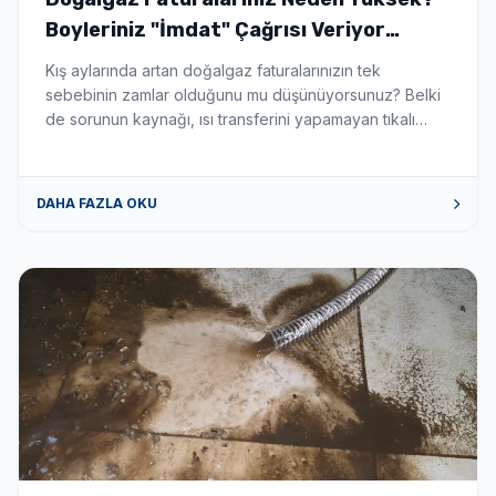
Boyleriniz "İmdat" Çağrısı Veriyor
Olabilir! - Boyler Tamiri ve Servisi
Kış aylarında artan doğalgaz faturalarınızın tek
sebebinin zamlar olduğunu mu düşünüyorsunuz? Belki
de sorunun kaynağı, ısı transferini yapamayan tıkalı
boylerinizdir. Boylerinizin içinde suyu ısıtan serpantin
borular, zamanla kireç ve tortu ile kaplanır. Tıpkı bir
çaydanlığın dibinin kireç tutması gibi, bu katman ısının
DAHA FAZLA OKU
suya geçmesini engeller. Sonuç mu? Kombiniz veya
kazanınız sabaha kadar çalışır, yakıt tüketir […]