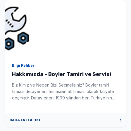
Seçimlerinize uygun en iyi fiyat teklifi 1-3 dakika içinde
WhatsApp'tan iletilir.
Bilgi Rehberi
Hakkımızda - Boyler Tamiri ve Servisi
Biz Kimiz ve Neden Bizi Seçmelisiniz? Boyler tamiri
firması detayenerji firmasının alt firması olarak faliyete
geçmiştir. Detay enerji 1999 yılından beri Türkiye’nin
önde gelen güneş enerji sistemleri montaj ve
üreticisidir. Firmamız boyler konusunda siz değerli
müşterilerimize tüm sorun istek ve talepleriniz de
DAHA FAZLA OKU
yardımcı olabilecek gerekli donanım tecrübe ve alt
yapıya sahiptir. Bizimle iletişime geçmek için […]