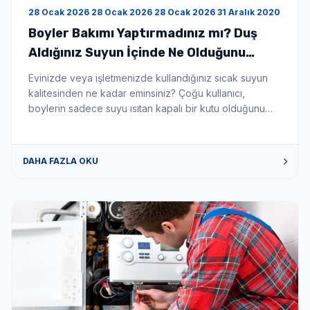
28 Ocak 2026 28 Ocak 2026 28 Ocak 2026 31 Aralık 2020
Boyler Bakımı Yaptırmadınız mı? Duş
Aldığınız Suyun İçinde Ne Olduğunu
Bilseniz Şaşırırdınız! - Boyler Tamiri ve
Evinizde veya işletmenizde kullandığınız sıcak suyun
Servisi
kalitesinden ne kadar eminsiniz? Çoğu kullanıcı,
boylerin sadece suyu ısıtan kapalı bir kutu olduğunu
düşünür. Ancak gerçek şu ki; düzenli temizlenmeyen bir
boyler, zamanla biyolojik bir silah deposuna
dönüşebilir. Eğer son zamanlarda ailenizde
DAHA FAZLA OKU
açıklanamayan cilt kaşıntıları, saç dökülmeleri veya göz
kızarıklıkları başladıysa, sorunu kozmetik ürünlerde
değil, banyonuzun demirbaşında aramanın […]