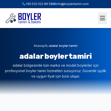
+90 532 522 86 58
info@boylertamiri.com
ANINDA FIYAT HESABI
Hızlı Teklif & Keşif Sihirbazı
1. İHTIYACINIZ OLAN HIZMET
Anasayfa
adalar boyler tamiri
adalar boyler tamiri
2. BOYLER HACMI / TIPI
adalar bölgesinde tüm marka ve model boylerler için
profesyonel boyler tamiri hizmetleri sunuyoruz. Güvenilir işçilik
ve uygun fiyat için bize ulaşın.
3. BULUNDUĞUNUZ İLÇE (İSTANBUL)
WHATSAPP İLE TEKLİF AL