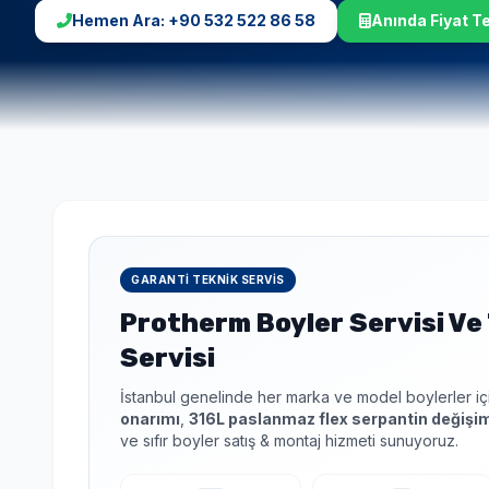
Hemen Ara: +90 532 522 86 58
Anında Fiyat Tek
Seçimlerinize uygun en iyi fiyat teklifi 1-3 dakika içinde WhatsApp'tan iletilir.
GARANTI TEKNIK SERVIS
Protherm Boyler Servisi Ve 
Servisi
İstanbul genelinde her marka ve model boylerler i
onarımı
,
316L paslanmaz flex serpantin değişi
ve sıfır boyler satış & montaj hizmeti sunuyoruz.