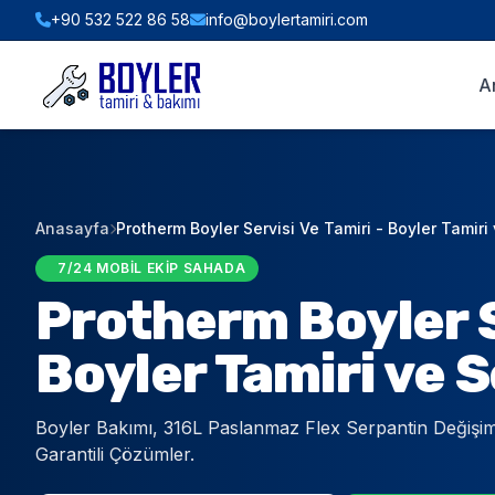
+90 532 522 86 58
info@boylertamiri.com
ANINDA FIYAT HESABI
A
Hızlı Teklif & Keşif Sihirbazı
1. İHTIYACINIZ OLAN HIZMET
Anasayfa
Protherm Boyler Servisi Ve Tamiri - Boyler Tamiri 
2. BOYLER HACMI / TIPI
7/24 MOBIL EKIP SAHADA
Protherm Boyler S
3. BULUNDUĞUNUZ İLÇE (İSTANBUL)
Boyler Tamiri ve S
Boyler Bakımı, 316L Paslanmaz Flex Serpantin Değişim
Garantili Çözümler.
WHATSAPP İLE TEKLİF AL