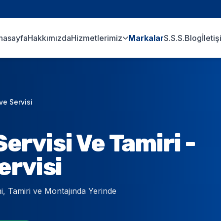
nasayfa
Hakkımızda
Hizmetlerimiz
Markalar
S.S.S.
Blog
İleti
ve Servisi
ervisi Ve Tamiri -
ervisi
i, Tamiri ve Montajında Yerinde