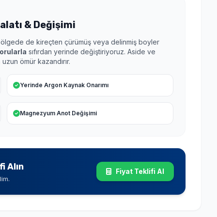
alatı & Değişimi
bölgede de kireçten çürümüş veya delinmiş boyler
orularla
sıfırdan yerinde değiştiriyoruz. Aside ve
a uzun ömür kazandırır.
Yerinde Argon Kaynak Onarımı
Magnezyum Anot Değişimi
i Alın
Fiyat Teklifi Al
lim.