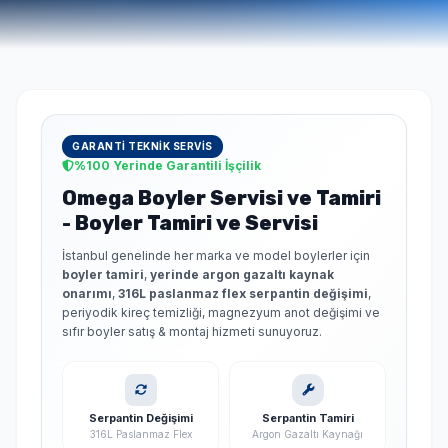
Seçimlerinize uygun en iyi fiyat teklifi 1-3 dakika içinde
WhatsApp'tan iletilir.
GARANTI TEKNIK SERVIS
%100 Yerinde Garantili İşçilik
Omega Boyler Servisi ve Tamiri
- Boyler Tamiri ve Servisi
İstanbul genelinde her marka ve model boylerler için
boyler tamiri
,
yerinde argon gazaltı kaynak
onarımı
,
316L paslanmaz flex serpantin değişimi
,
periyodik kireç temizliği, magnezyum anot değişimi ve
sıfır boyler satış & montaj hizmeti sunuyoruz.
Serpantin Değişimi
Serpantin Tamiri
316L Paslanmaz Flex
Argon Gazaltı Kaynağı