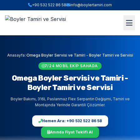
+90 532 522 86 58
info@boylertamiri.com
ANINDA FIYAT HESABI
Hızlı Teklif & Keşif Sihirbazı
1. İHTIYACINIZ OLAN HIZMET
Anasayfa
Omega Boyler Servisi ve Tamiri - Boyler Tamiri ve Servisi
7/24 MOBIL EKIP SAHADA
2. BOYLER HACMI / TIPI
Omega Boyler Servisi ve Tamiri -
Boyler Tamiri ve Servisi
Boyler Bakımı, 316L Paslanmaz Flex Serpantin Değişimi, Tamiri ve
3. BULUNDUĞUNUZ İLÇE (İSTANBUL)
Montajında Yerinde Garantili Çözümler.
Hemen Ara: +90 532 522 86 58
WHATSAPP İLE TEKLİF AL
Anında Fiyat Teklifi Al