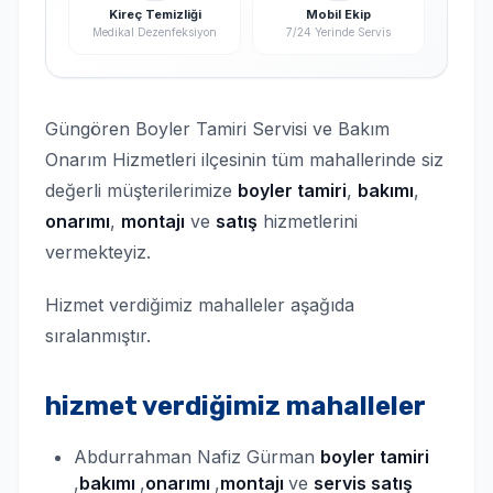
Kireç Temizliği
Mobil Ekip
Medikal Dezenfeksiyon
7/24 Yerinde Servis
Güngören Boyler Tamiri Servisi ve Bakım
Onarım Hizmetleri ilçesinin tüm mahallerinde siz
değerli müşterilerimize
boyler tamiri
,
bakımı
,
onarımı
,
montajı
ve
satış
hizmetlerini
vermekteyiz.
Hizmet verdiğimiz mahalleler aşağıda
sıralanmıştır.
hizmet verdiğimiz mahalleler
Abdurrahman Nafiz Gürman
boyler
tamiri
,
bakımı
,
onarımı
,
montajı
ve
servis satış