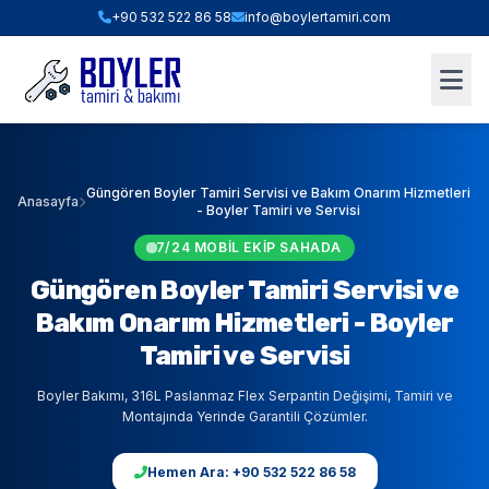
+90 532 522 86 58
info@boylertamiri.com
ANINDA FIYAT HESABI
Hızlı Teklif & Keşif Sihirbazı
1. İHTIYACINIZ OLAN HIZMET
Güngören Boyler Tamiri Servisi ve Bakım Onarım Hizmetleri
Anasayfa
- Boyler Tamiri ve Servisi
7/24 MOBIL EKIP SAHADA
2. BOYLER HACMI / TIPI
Güngören Boyler Tamiri Servisi ve
Bakım Onarım Hizmetleri - Boyler
3. BULUNDUĞUNUZ İLÇE (İSTANBUL)
Tamiri ve Servisi
Boyler Bakımı, 316L Paslanmaz Flex Serpantin Değişimi, Tamiri ve
Montajında Yerinde Garantili Çözümler.
WHATSAPP İLE TEKLİF AL
Hemen Ara: +90 532 522 86 58