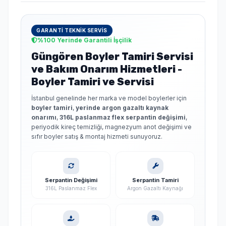
GARANTI TEKNIK SERVIS
%100 Yerinde Garantili İşçilik
Güngören Boyler Tamiri Servisi
ve Bakım Onarım Hizmetleri -
Boyler Tamiri ve Servisi
İstanbul genelinde her marka ve model boylerler için
boyler tamiri
,
yerinde argon gazaltı kaynak
onarımı
,
316L paslanmaz flex serpantin değişimi
,
periyodik kireç temizliği, magnezyum anot değişimi ve
sıfır boyler satış & montaj hizmeti sunuyoruz.
Serpantin Değişimi
Serpantin Tamiri
316L Paslanmaz Flex
Argon Gazaltı Kaynağı