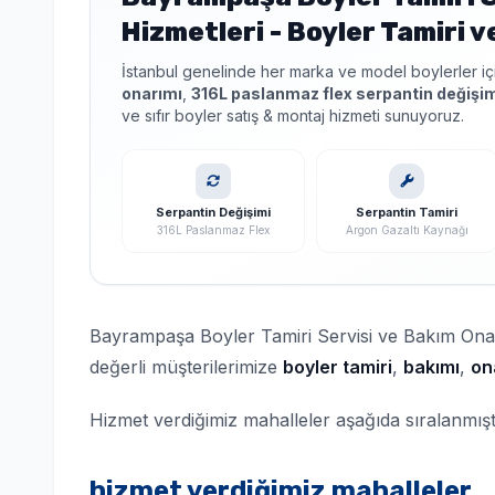
Hizmetleri - Boyler Tamiri v
İstanbul genelinde her marka ve model boylerler i
onarımı
,
316L paslanmaz flex serpantin değişi
ve sıfır boyler satış & montaj hizmeti sunuyoruz.
Serpantin Değişimi
Serpantin Tamiri
316L Paslanmaz Flex
Argon Gazaltı Kaynağı
Bayrampaşa Boyler Tamiri Servisi ve Bakım Onarı
değerli müşterilerimize
boyler tamiri
,
bakımı
,
on
Hizmet verdiğimiz mahalleler aşağıda sıralanmışt
hizmet verdiğimiz mahalleler