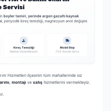
e Servisi
çin
boyler tamiri
,
yerinde argon gazaltı kaynak
mi
, periyodik kireç temizliği, magnezyum anot değişimi
Kireç Temizliği
Mobil Ekip
Medikal Dezenfeksiyon
7/24 Yerinde Servis
m Hizmetleri ilçesinin tüm mahallerinde siz
arımı
,
montajı
ve
satış
hizmetlerini vermekteyiz.
ır.