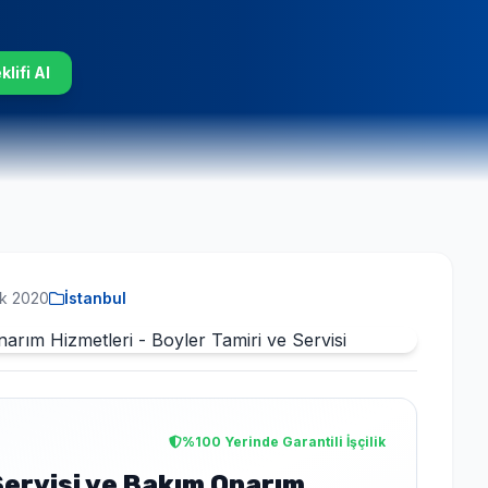
lifi Al
ık 2020
İstanbul
%100 Yerinde Garantili İşçilik
ervisi ve Bakım Onarım