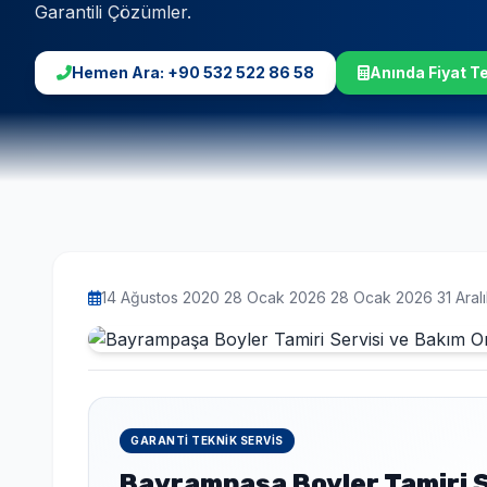
Garantili Çözümler.
Seçimlerinize uygun en iyi fiyat teklifi 1-3 dakika içinde WhatsApp'tan iletilir.
Hemen Ara: +90 532 522 86 58
Anında Fiyat Tek
14 Ağustos 2020 28 Ocak 2026 28 Ocak 2026 31 Aral
GARANTI TEKNIK SERVIS
Bayrampaşa Boyler Tamiri S