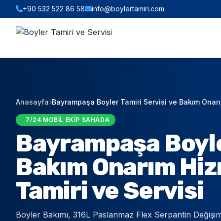
+90 532 522 86 58
info@boylertamiri.com
ANINDA FIYAT HESABI
Hızlı Teklif & Keşif Sihirbazı
1. İHTIYACINIZ OLAN HIZMET
Anasayfa
Bayrampaşa Boyler Tamiri Servisi ve Bakım Onarım
2. BOYLER HACMI / TIPI
7/24 MOBIL EKIP SAHADA
Bayrampaşa Boyler
3. BULUNDUĞUNUZ İLÇE (İSTANBUL)
Bakım Onarım Hizm
Tamiri ve Servisi
WHATSAPP İLE TEKLİF AL
Boyler Bakımı, 316L Paslanmaz Flex Serpantin Değişim